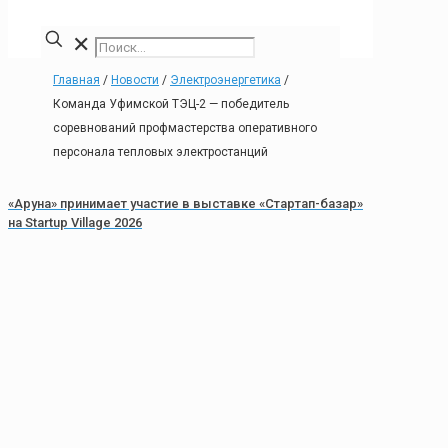
✕
Главная
/
Новости
/
Электроэнергетика
/
Команда Уфимской ТЭЦ-2 — победитель
соревнований профмастерства оперативного
персонала тепловых электростанций
«Аруна» принимает участие в выставке «Стартап-базар»
на Startup Village 2026