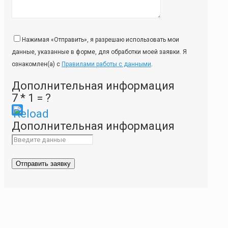
Нажимая «Отправить», я разрешаю использовать мои
данные, указанные в форме, для обработки моей заявки. Я
ознакомлен(а) с
Правилами работы с данными
.
Дополнительная информация
7 * 1 = ?
Please
Дополнительная информация
enter
the
characters
shown
in
the
CAPTCHA
to