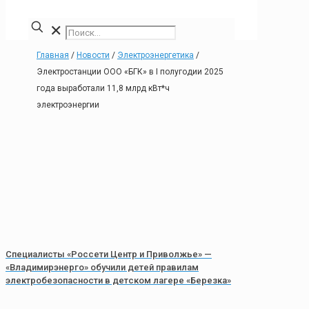
✕
Главная
/
Новости
/
Электроэнергетика
/
Электростанции ООО «БГК» в I полугодии 2025
года выработали 11,8 млрд кВт*ч
электроэнергии
Специалисты «Россети Центр и Приволжье» —
«Владимирэнерго» обучили детей правилам
электробезопасности в детском лагере «Березка»