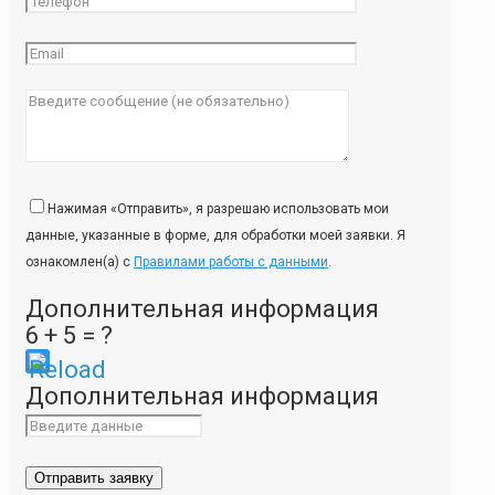
Нажимая «Отправить», я разрешаю использовать мои
данные, указанные в форме, для обработки моей заявки. Я
ознакомлен(а) с
Правилами работы с данными
.
Дополнительная информация
6 + 5 = ?
Please
Дополнительная информация
enter
the
characters