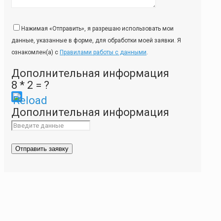
Нажимая «Отправить», я разрешаю использовать мои
данные, указанные в форме, для обработки моей заявки. Я
ознакомлен(а) с
Правилами работы с данными
.
Дополнительная информация
8 * 2 = ?
Please
Дополнительная информация
enter
the
characters
shown
in
the
CAPTCHA
to
ensure