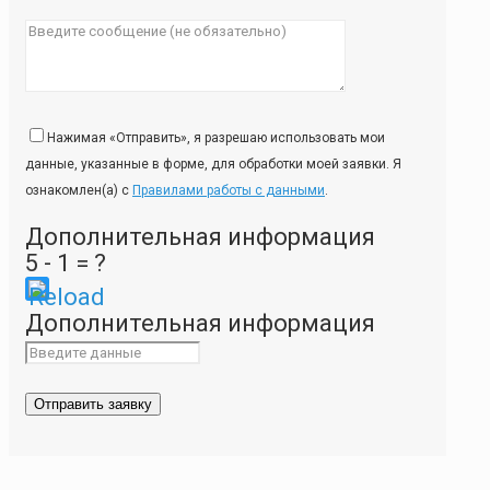
Нажимая «Отправить», я разрешаю использовать мои
данные, указанные в форме, для обработки моей заявки. Я
ознакомлен(а) с
Правилами работы с данными
.
Дополнительная информация
5 - 1 = ?
Please
Дополнительная информация
enter
the
characters
shown
in
the