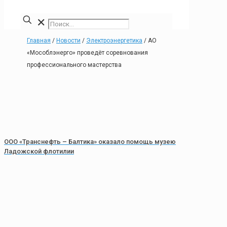
✕
Главная
/
Новости
/
Электроэнергетика
/
АО
«Мособлэнерго» проведёт соревнования
профессионального мастерства
ООО «Транснефть – Балтика» оказало помощь музею
Ладожской флотилии