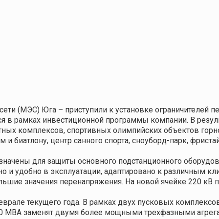
ети (МЭС) Юга – приступили к установке ограничителей п
я в рамках инвестиционной программы компании. В резуль
ных комплексов, спортивных олимпийских объектов горно
и биатлону, центр санного спорта, сноуборд-парк, фриста
значены для защиты основного подстанционного оборудов
о и удобно в эксплуатации, адаптировано к различным кл
шие значения перенапряжения. На новой ячейке 220 кВ п
еврале текущего года. В рамках двух пусковых комплекс
0 МВА заменят двумя более мощными трехфазными агрег