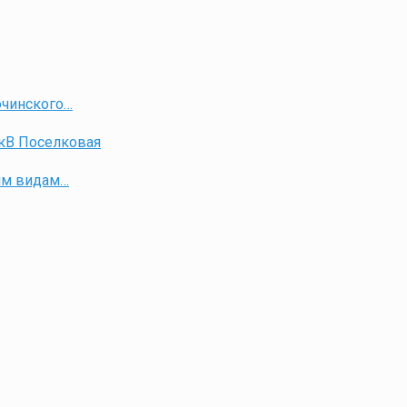
очинского…
 кВ Поселковая
им видам…