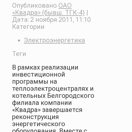
Опубликовано
ОАО
«Квадра» (бывш. ТГК-4)
|
Дата:
2 ноября 2011, 11:10
Категории
Электроэнергетика
Теги
В рамках реализации
инвестиционной
программы на
теплоэлектроцентралях и
котельных Белгородского
филиала компании
«Квадра» завершается
реконструкция
энергетического
оборудования. Вместе с