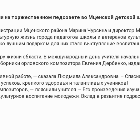
и на торжественном педсовете во Мценской детской ш
инистрации Мценского района Марина Чурсина и директор
ьтурную жизнь города педагогов школы и ветеранов культ
ако лучшим подарком для них стало выступление воспита
ру жизни области. В международный день учителя началь
борники орловского композитора Евгения Дербенко, изд
евной работе, — сказала Людмила Александровна. – Спасиб
 успехов, крепкого здоровья и талантливых учеников!
позиторов, — пояснили учителя. – Его произведения изуч
 культурное воспитание молодежи. Вклад в развитие подр