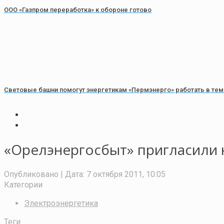
ООО «Газпром переработка» к обороне готово
Световые башни помогут энергетикам «Пермэнерго» работать в тем
«Орелэнергосбыт» пригласили 
Опубликовано
| Дата:
7 октября 2011, 10:05
Категории
Электроэнергетика
Теги