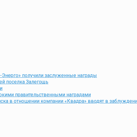
-Энерго» получили заслуженные награды
ей поселка Залегощь
и
сокими правительственными наградами
ска в отношении компании «Квадра» вводят в заблужден