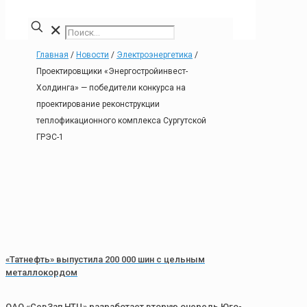
✕
Главная
/
Новости
/
Электроэнергетика
/
Проектировщики «Энергостройинвест-
Холдинга» — победители конкурса на
проектирование реконструкции
теплофикационного комплекса Сургутской
ГРЭС-1
«Татнефть» выпустила 200 000 шин с цельным
металлокордом
ОАО «СевЗап НТЦ» разработает вторую очередь Юго-