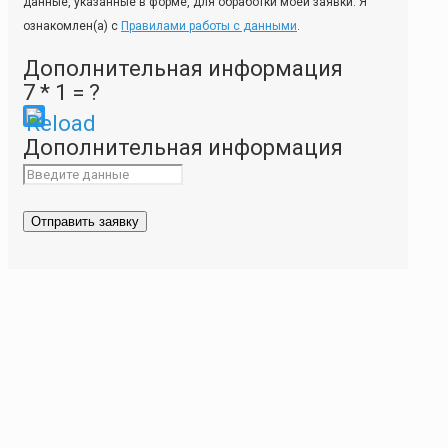
данные, указанные в форме, для обработки моей заявки. Я
ознакомлен(а) с
Правилами работы с данными
.
Дополнительная информация
7 * 1 = ?
Please
Дополнительная информация
enter
the
characters
shown
in
the
CAPTCHA
to
ensure
that
you
are