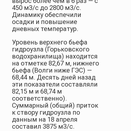
вырос более чем в 6 раз — с
450 м3/с до 2800 м3/с.
Динамику обеспечили
осадки и повышение
дневных температур.
Уровень верхнего бьефа
гидроузла (Горьковского
водохранилища) находится
на отметке 82,67 м, нижнего
бьефа (Волги ниже ГЭС) —
68,44 м. Десять дней назад
эти показатели составляли
82,15 м и 68,74 м
соответственно).
Суммарный (общий) приток
к створу гидроузла по
данным на 18 апреля
составил 3875 м3/с.