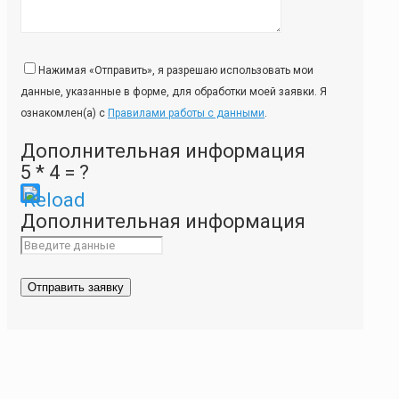
Нажимая «Отправить», я разрешаю использовать мои
данные, указанные в форме, для обработки моей заявки. Я
ознакомлен(а) с
Правилами работы с данными
.
Дополнительная информация
5 * 4 = ?
Please
Дополнительная информация
enter
the
characters
shown
in
the
CAPTCHA
to