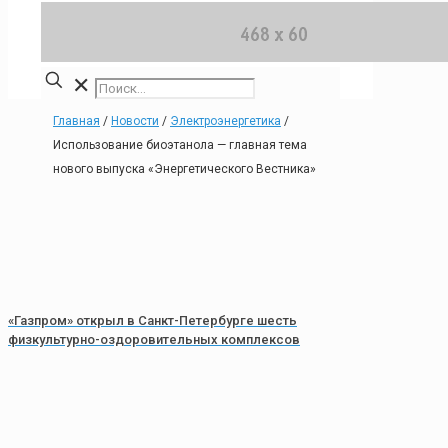
✕
Главная
/
Новости
/
Электроэнергетика
/
Использование биоэтанола — главная тема
нового выпуска «Энергетического Вестника»
«Газпром» открыл в Санкт-Петербурге шесть
физкультурно-оздоровительных комплексов