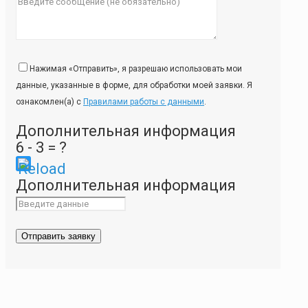
Нажимая «Отправить», я разрешаю использовать мои
данные, указанные в форме, для обработки моей заявки. Я
ознакомлен(а) с
Правилами работы с данными
.
Дополнительная информация
6 - 3 = ?
Please
Дополнительная информация
enter
the
characters
shown
in
the
CAPTCHA