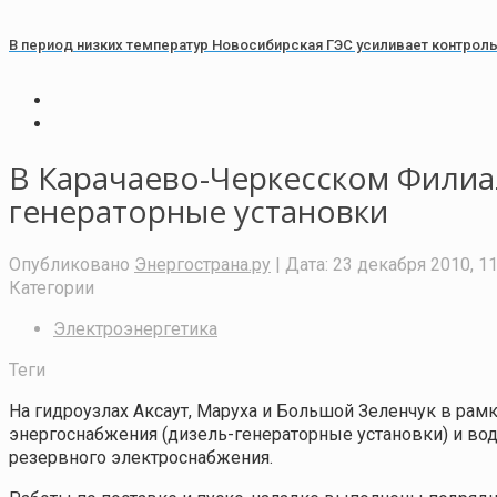
В период низких температур Новосибирская ГЭС усиливает контрол
В Карачаево-Черкесском Филиа
генераторные установки
Опубликовано
Энергострана.ру
| Дата:
23 декабря 2010, 11
Категории
Электроэнергетика
Теги
На гидроузлах Аксаут, Маруха и Большой Зеленчук в ра
энергоснабжения (дизель-генераторные установки) и в
резервного электроснабжения.