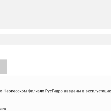
во-Черкесском Филиале РусГидро введены в эксплуатаци
дник