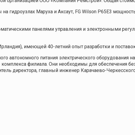
й организацией ООО «Компания Ремстрой». Общая стоимост
 на гидроузлах Маруха и Аксаут, FG Wilson Р65Е3 мощност
оматическими панелями управления и электронными регул
Ирландия), имеющей 40-летний опыт разработки и поставо
го автономного питания электрического оборудования на 
о комплекса филиала. Они необходимы для обеспечения бе
итель директора, главный инженер Карачаево-Черкесског