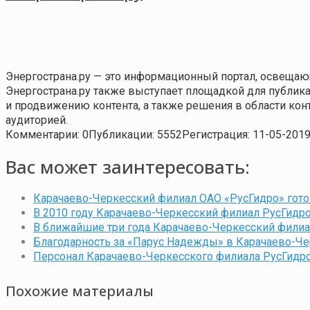
Энергострана.ру — это информационный портал, освещаю
Энергострана.ру также выступает площадкой для публи
и продвижению контента, а также решения в области ко
аудиторией.
Комментарии: 0
Публикации: 5552
Регистрация: 11-05-201
Вас может заинтересовать:
Карачаево-Черкесский филиал ОАО «РусГидро» гото
В 2010 году Карачаево-Черкесский филиал РусГидро
В ближайшие три года Карачаево-Черкесский филиал
Благодарность за «Парус Надежды» в Карачаево-Ч
Персонал Карачаево-Черкесского филиала РусГидро 
Похожие материалы