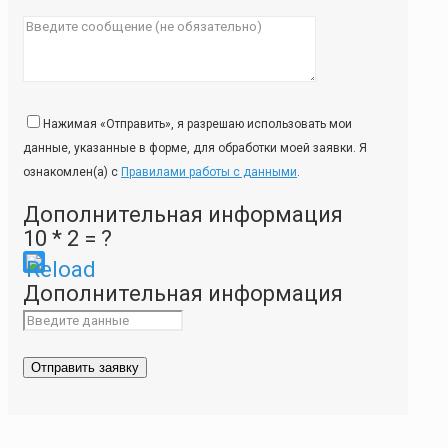
Нажимая «Отправить», я разрешаю использовать мои
данные, указанные в форме, для обработки моей заявки. Я
ознакомлен(а) с
Правилами работы с данными
.
Дополнительная информация
10 * 2 = ?
Please
Дополнительная информация
enter
the
characters
shown
in
the