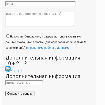
Нажимая «Отправить», я разрешаю использовать мои
данные, указанные в форме, для обработки моей заявки. Я
ознакомлен(а) с
Правилами работы с данными
.
Дополнительная информация
10 + 2 = ?
Please
Дополнительная информация
enter
the
characters
shown
in