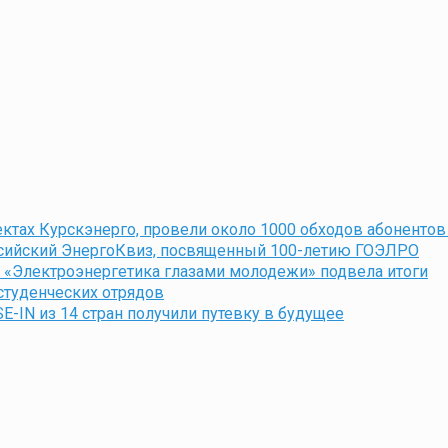
ктах Курскэнерго, провели около 1000 обходов абонентов 
ссийский ЭнергоКвиз, посвященный 100-летию ГОЭЛРО
 «Электроэнергетика глазами молодежи» подвела итоги
студенческих отрядов
E-IN из 14 стран получили путевку в будущее