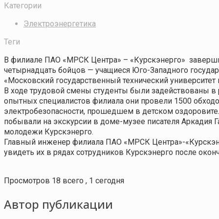
Категории
Электроэнергетика
Теги
В филиале
ПАО «МРСК Центра»
–
«Курскэнерго»
заверши
четырнадцать бойцов — учащиеся
Юго-Западного государ
«Московский государственный технический университет
В ходе трудовой
смены студенты были задействованы в р
опытных специалистов филиала они провели 1500 обходов
электробезопасности, прошедшем в детском оздоровител
побывали на экскурсии
в доме-музее писателя Аркадия Г
молодежи Курскэнерго.
Главный инженер филиала ПАО «МРСК Центра»-«Курскэн
увидеть их в рядах сотрудников Курскэнерго после окон
Просмотров 18 всего , 1 сегодня
Автор публикации