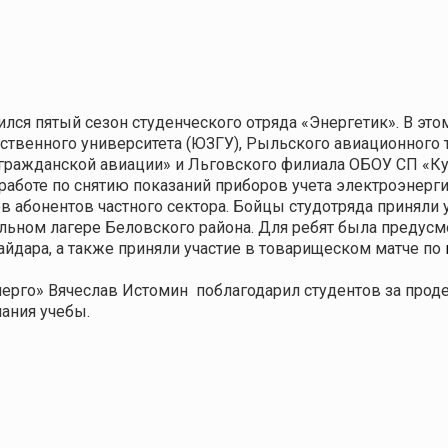
лся пятый сезон студенческого отряда «Энергетик». В это
ственного университета (ЮЗГУ), Рыльского авиационного
 гражданской авиации» и Льговского филиала ОБОУ СП «К
аботе по снятию показаний приборов учета электроэнерги
 абонентов частного сектора. Бойцы студотряда приняли у
ьном лагере Беловского района. Для ребят была предусмо
айдара,
а также приняли участие в товарищеском матче по
ерго» Вячеслав Истомин
поблагодарил студентов за прод
чания учебы.