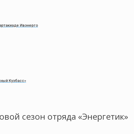
артакиаде Ивэнерго
жный Кузбасс»
овой сезон отряда «Энергетик»