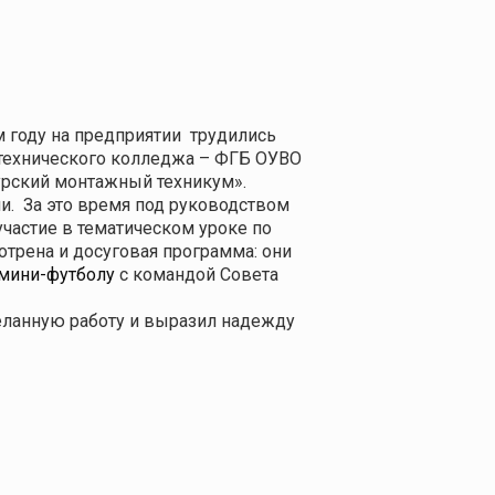
м году на предприятии
трудились
 технического колледжа – ФГБ ОУВО
урский монтажный техникум»
.
и.
За это время под руководством
частие в тематическом уроке по
трена и досуговая программа: они
мини-футболу
с командой Совета
еланную работу и выразил надежду