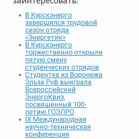
заинтересовать:
В Курскэнерго
завершился трудовой
сезон отряда
«Энергетик»
В Курскэнерго
торжественно открыли
пятую смену
студенческих отрядов
Студентка из Воронежа
Эльза Руф выиграла
Всероссийский
ЭнергоКвиз,
посвященный 100-
летию ГОЭЛРО
IX Международная
научно-техническая
конференция