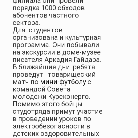
филиала они провели
порядка 1000 обходов
абонентов частного
сектора.
Для
студентов
организована и культурная
программа. Они побывали
на экскурсии
в доме-музее
писателя Аркадия Гайдара.
В ближайшие дни
ребята
проведут
товарищеский
матч по
мини-футболу
с
командой Совета
молодежи Курскэнерго.
Помимо этого бойцы
студотряда примут участие
в проведении уроков по
электробезопасности в
детских оздоровительных