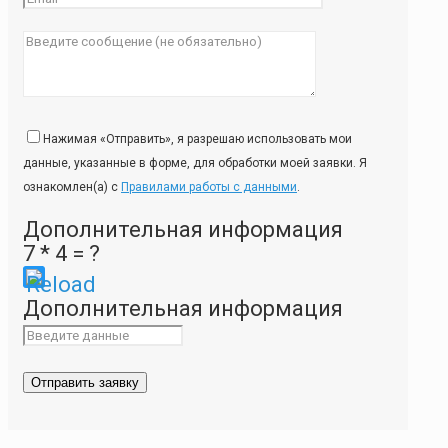
Нажимая «Отправить», я разрешаю использовать мои
данные, указанные в форме, для обработки моей заявки. Я
ознакомлен(а) с
Правилами работы с данными
.
Дополнительная информация
7 * 4 = ?
Please
Дополнительная информация
enter
the
characters
shown
in