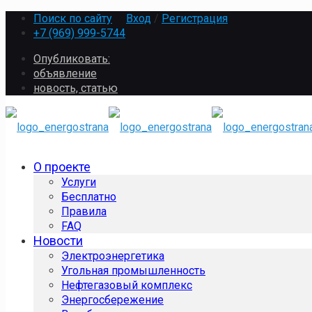
Поиск по сайту
Вход
/
Регистрация
+7 (969) 999-5744
Опубликовать:
объявление
новость, статью
О проекте
Услуги
Бесплатно
Правила
FAQ
Новости
Электроэнергетика
Угольная промышленность
Нефтегазовый комплекс
Энергосбережение