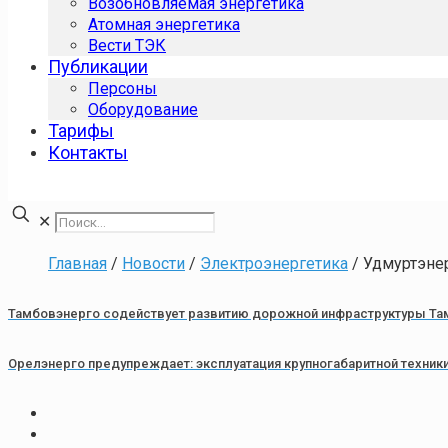
Возобновляемая энергетика
Атомная энергетика
Вести ТЭК
Публикации
Персоны
Оборудование
Тарифы
Контакты
✕
Главная
/
Новости
/
Электроэнергетика
/
Удмуртэнер
Тамбовэнерго содействует развитию дорожной инфраструктуры Та
Орелэнерго предупреждает: эксплуатация крупногабаритной техники