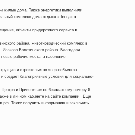
ои жилые дома. Также энергетики выполнили
тельный комплекс дома отдыха «Чепца» в
мещения, объекты придорожного сервиса в
винского района, животноводческий комплекс в
д. Исаково Балезинского района. Благодаря
 новые рабочие места, а население
трукцию и строительство энергообъектов.
 и создает благоприятные условия для социально-
 Центра и Приволжья» по бесплатному номеру 8-
акже в личном кабинете на сайте компании . Еще
тп.рф. Также получить информацию и заключить