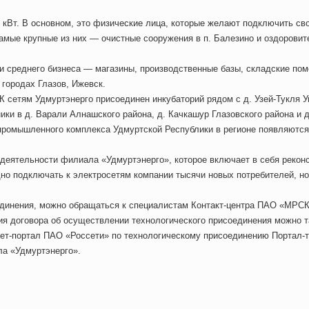
 кВт. В основном, это физические лица, которые желают подключить св
амые крупные из них — очистные сооружения в п. Балезино и оздорови
и среднего бизнеса — магазины, производственные базы, складские по
 городах Глазов, Ижевск.
 сетям Удмуртэнерго присоединен инкубаторий рядом с д. Узей-Тукля У
ики в д. Варали Алнашского района, д. Качкашур Глазовского района и 
промышленного комплекса Удмуртской Республики в регионе появляются
деятельности филиала «Удмуртэнерго», которое включает в себя реконс
но подключать к электросетям компании тысячи новых потребителей, но
единения, можно обращаться к специалистам Контакт-центра ПАО «МРСК
ия договора об осуществлении технологического присоединения можно т
нет-портал ПАО «Россети» по технологическому присоединению Портал-
ла «Удмуртэнерго».