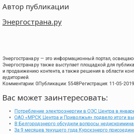
Автор публикации
Энергострана.ру
Энергострана.ру — это информационный портал, освещаю
Энергострана.ру также выступает площадкой для публи
и продвижению контента, а также решения в области ко
аудиторией.
Комментарии: 0
Публикации: 5548
Регистрация: 11-05-201
Вас может заинтересовать:
Потребление электроэнергии в ОЭС Центра в январе
ОАО «МРСК Центра и Приволжья» подвело итоги вы
В Белгородэнерго обсудили вопросы недискримина
За 9 месяцев текущего года Курскэнерго присоедин