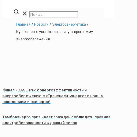
✕
Главная
/
Новости
/
Электроэнергетика
/
Курскэнерго успешно реализует программу
энергосбережения
Финал «CASE-IN»: к энергоэффективности и
энергосбережению с «Транснефтьэнерго» и новым
поколением инженеров!
Тамбовэнерго призывает граждан соблюдать правила
электробезопасности в дачный сезон