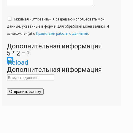
Нажимая «Отправить», я разрешаю использовать мои
данные, указанные в форме, для обработки моей заявки. Я
ознакомлен(а) с
Правилами работы с данными
.
Дополнительная информация
5 * 2 = ?
Please
Дополнительная информация
enter
the
characters
shown
in
the
CAPTCHA
to