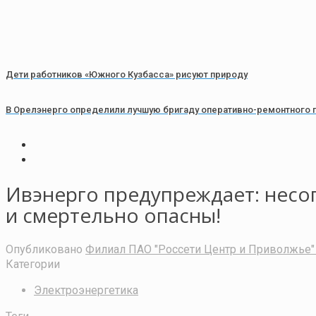
Дети работников «Южного Кузбасса» рисуют природу
В Орелэнерго определили лучшую бригаду оперативно-ремонтного 
Ивэнерго предупреждает: несо
и смертельно опасны!
Опубликовано
Филиал ПАО "Россети Центр и Приволжье" 
Категории
Электроэнергетика