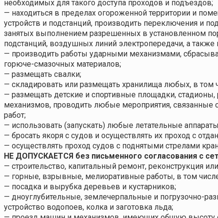
необходимых для такого доступа проходов и подъездов;
— находиться в пределах огороженной территории и пом
устройств и подстанций, производить переключения и под
занятых выполнением разрешенных в установленном поря
подстанций, воздушных линий электропередачи, а также 
— производить работы ударными механизмами, сбрасыват
горюче-смазочных материалов;
— размещать свалки;
— складировать или размещать хранилища любых, в том 
— размещать детские и спортивные площадки, стадионы, р
механизмов, проводить любые мероприятия, связанные 
работ;
— использовать (запускать) любые летательные аппараты
— бросать якоря с судов и осуществлять их проход с отд
— осуществлять проход судов с поднятыми стрелами кран
НЕ ДОПУСКАЕТСЯ без письменного согласования с сет
— строительство, капитальный ремонт, реконструкция или
— горные, взрывные, мелиоративные работы, в том числ
— посадка и вырубка деревьев и кустарников;
— дноуглубительные, землечерпальные и погрузочно-раз
устройство водопоев, колка и заготовка льда;
— проезд машин и механизмов, имеющих общую высоту с г