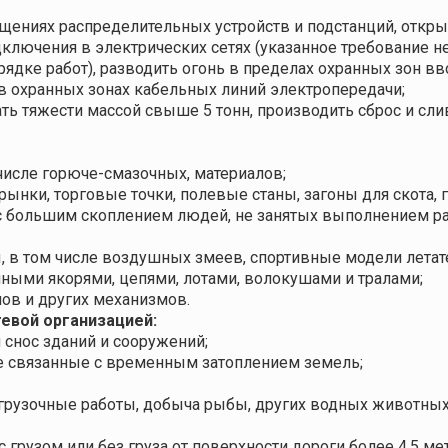
ещениях распределительных устройств и подстанций, откр
ключения в электрических сетях (указанное требование не
дке работ), разводить огонь в пределах охранных зон вв
в охранных зонах кабельных линий электропередачи;
ь тяжести массой свыше 5 тонн, производить сброс и сли
числе горюче-смазочных, материалов;
ынки, торговые точки, полевые станы, загоны для скота, 
с большим скоплением людей, не занятых выполнением р
, в том числе воздушных змеев, спортивные модели летат
анными якорями, цепями, лотами, волокушами и тралами;
ов и других механизмов.
евой организацией:
 снос зданий и сооружений;
е связанные с временным затоплением земель;
грузочные работы, добыча рыбы, других водных животных
рузом или без груза от поверхности дороги более 4,5 мет