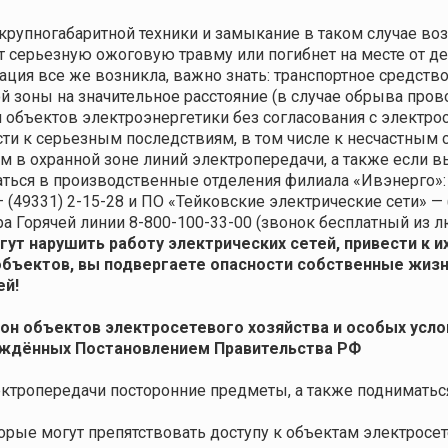
 крупногабаритной техники и замыкание в таком случае в
т серьезную ожоговую травму или погибнет на месте от де
ция все же возникла, важно знать: транспортное средство
зоны на значительное расстояние (в случае обрыва провод
 объектов электроэнергетики без согласования с электро
ти к серьезным последствиям, в том числе к несчастным 
м в охранной зоне линий электропередачи, а также если в
ться в производственные отделения филиала «Ивэнерго»:
 (49331) 2-15-28 и ПО «Тейковские электрические сети» —
Горячей линии 8-800-100-33-00 (звонок бесплатный из лю
ут нарушить работу электрических сетей, привести к и
объектов, вы подвергаете опасности собственные жизнь
ей!
зон объектов электросетевого хозяйства и особых усл
верждённых Постановлением Правительства РФ
ектропередачи посторонние предметы, а также поднимать
рые могут препятствовать доступу к объектам электросете