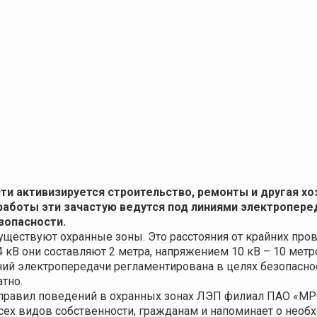
ти активизируется строительство, ремонты и другая х
работы эти зачастую ведутся под линиями электропере
зопасности.
ществуют охранные зоны. Это расстояния от крайних пров
В они составляют 2 метра, напряжением 10 кВ – 10 метров
ний электропередачи регламентирована в целях безопасност
тно.
й правил поведений в охранных зонах ЛЭП филиал ПАО «М
сех видов собственности, гражданам и напоминает о нео