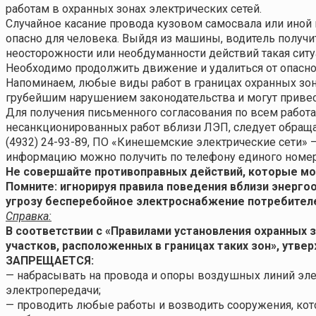
работам в охранных зонах электрических сетей.
Случайное касание провода кузовом самосвала или иной
опасно для человека. Выйдя из машины, водитель получи
неосторожности или необдуманности действий такая ситуа
Необходимо продолжить движение и удалиться от опасной 
Напоминаем, любые виды работ в границах охранных зон
грубейшим нарушением законодательства и могут привес
Для получения письменного согласования по всем работа
несанкционированных работ вблизи ЛЭП, следует обраща
(4932) 24-93-89, ПО «Кинешемские электрические сети» —
информацию можно получить по телефону единого номера 
Не совершайте противоправных действий, которые мог
Помните: игнорируя правила поведения вблизи энерго
угрозу бесперебойное электроснабжение потребител
Справка:
В соответствии с «Правилами установления охранных 
участков, расположенных в границах таких зон», ут
ЗАПРЕЩАЕТСЯ:
— набрасывать на провода и опоры воздушных линий эл
электропередачи;
— проводить любые работы и возводить сооружения, кото