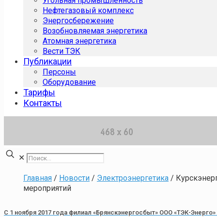
Угольная промышленность
Нефтегазовый комплекс
Энергосбережение
Возобновляемая энергетика
Атомная энергетика
Вести ТЭК
Публикации
Персоны
Оборудование
Тарифы
Контакты
✕
Главная
/
Новости
/
Электроэнергетика
/
Курскэнер
мероприятий
С 1 ноября 2017 года филиал «Брянскэнергосбыт» ООО «ТЭК-Энерго