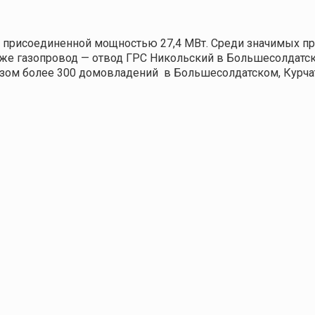
 присоединенной мощностью 27,4 МВт. Среди значимых п
кже газопровод — отвод ГРС Никольский в Большесолдатс
азом более 300 домовладений
в Большесолдатском, Курча