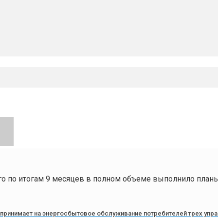
го по итогам 9 месяцев в полном объеме выполнило план
» принимает на энергосбытовое обслуживание потребителей трех упра