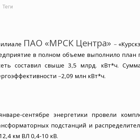
Теги
ПАО «МРСК Центра»
филиал
е
–
«Курск
едприятие в полном объеме выполнило план 
сеть составил свыше 3,5 млрд. кВт*ч.
С
умм
ергоэффективности
–
2,09 млн кВт*ч
.
январе-сентябре энергетики
прове
ли
компл
ансформаторных подстанци
й
и распределител
12,4 км ВЛ 0,4-10 кВ.