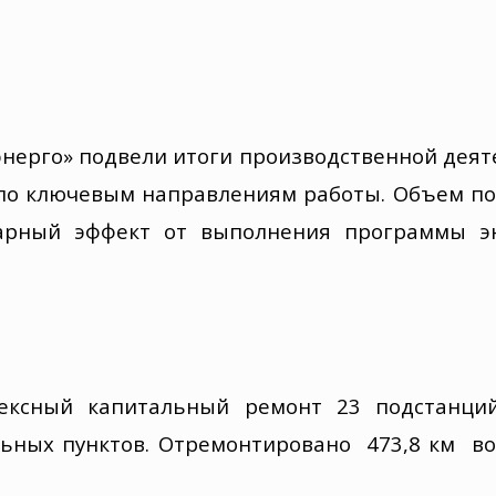
энерго» подвели итоги производственной деяте
по ключевым направлениям работы.
Объем по
арный эффект от
в
ыполнения программы э
ексны
й
капитальны
й
ремонт
23 подстанци
ьных пункт
ов
. Отремонтировано
473,8 км
во