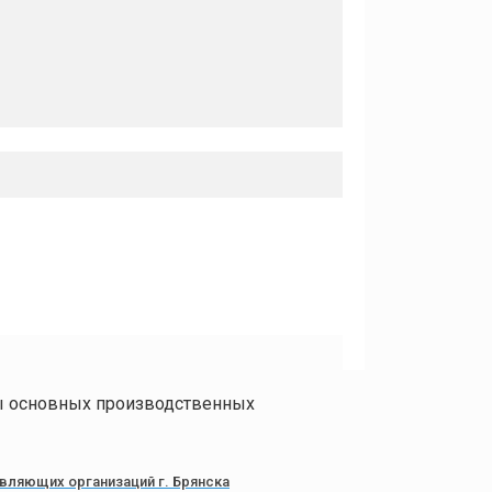
ы основных производственных
вляющих организаций г. Брянска