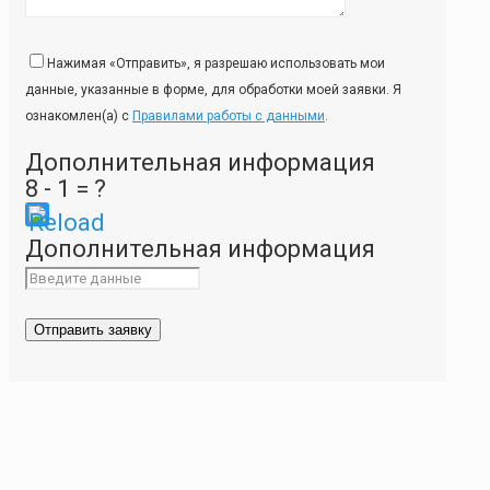
Нажимая «Отправить», я разрешаю использовать мои
данные, указанные в форме, для обработки моей заявки. Я
ознакомлен(а) с
Правилами работы с данными
.
Дополнительная информация
8 - 1 = ?
Please
Дополнительная информация
enter
the
characters
shown
in
the
CAPTCHA
to
ensure