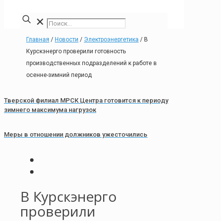
✕
Главная
/
Новости
/
Электроэнергетика
/
В
Курскэнерго проверили готовность
производственных подразделений к работе в
осенне-зимний период
Тверской филиал МРСК Центра готовится к периоду
зимнего максимума нагрузок
Меры в отношении должников ужесточились
В Курскэнерго
проверили