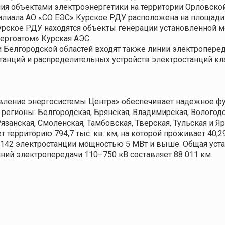
 объектами электроэнергетики на территории Орловской об
лиала АО «СО ЕЭС» Курское РДУ расположена на площади 81
Курское РДУ находятся объекты генерации установленной
ергоатом» Курская АЭС.
 Белгородской областей входят также линии электроперед
танций и распределительных устройств электростанций кл
вление энергосистемы Центра» обеспечивает надежное фу
регионы: Белгородская, Брянская, Владимирская, Вологодс
язанская, Смоленская, Тамбовская, Тверская, Тульская и Я
 территорию 794,7 тыс. кв. км, на которой проживает 40,2
т 142 электростанции мощностью 5 МВт и выше. Общая уст
иний электропередачи 110–750 кВ составляет 88 011 км.