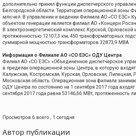
дополнительно принял функции диспетчерского управления
Белгородской области. Территория операционной зоны Фи
млн.чел. В управлении и ведении Филиала АО «СО ЕЭС» 
объектом генерации является филиал АО «Концерн Росэн
В электроэнергетический комплекс Курской, Орловской и
протяженностью 12107,3 км, 450 трансформаторных подс
суммарной мощностью трансформаторов 32873,9 МВА.
Информация о Филиале АО «СО ЕЭС» ОДУ Центра
Филиал АО «СО ЕЭС» «Объединенное диспетчерское упра
в пределах операционной зоны Центра, в которую входят 
Калужская, Костромская, Курская, Орловская, Липецкая, Р
Московская область. Операционная зона филиала занимает
ОДУ Центра по состоянию на 1 сентября 2017 года входя
сентября 2017 года равна 53146,66 МВт, протяженность л
Просмотров 6 всего , 1 сегодня
Автор публикации