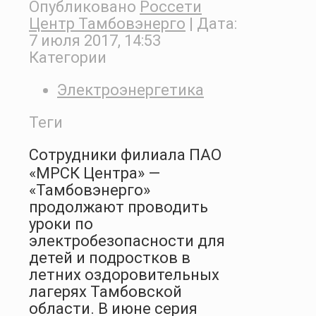
Опубликовано
Россети
Центр Тамбовэнерго
| Дата:
7 июля 2017, 14:53
Категории
Электроэнергетика
Теги
Сотрудники филиала ПАО
«МРСК Центра» —
«Тамбовэнерго»
продолжают проводить
уроки по
электробезопасности для
детей и подростков в
летних оздоровительных
лагерях Тамбовской
области. В июне серия