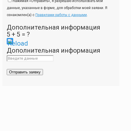
Нажимая «Отправить», я разрешаю использовать мои
данные, указанные в форме, для обработки моей заявки. Я
ознакомлен(а) с
Правилами работы с данными
.
Дополнительная информация
5 + 5 = ?
Please
Дополнительная информация
enter
the
characters
shown
in
the
CAPTCHA
to
ensure
that
you