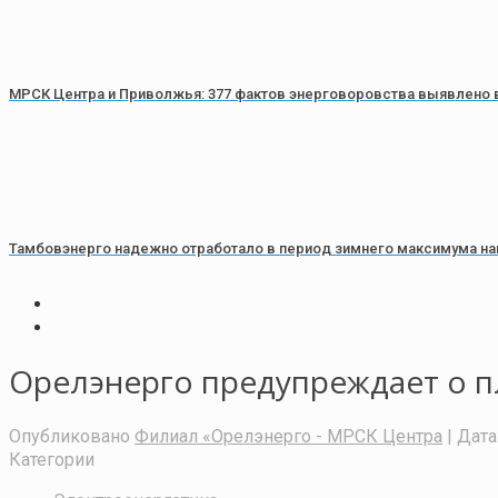
МРСК Центра и Приволжья: 377 фактов энерговоровства выявлено в
Тамбовэнерго надежно отработало в период зимнего максимума на
Орелэнерго предупреждает о п
Опубликовано
Филиал «Орелэнерго - МРСК Центра
| Дата
Категории