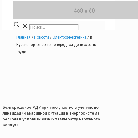
✕
Главная
/
Новости
/
Электроэнергетика
/
В
Курскэнерго прошел очередной День охраны
труда
Белгородское РДУ приняло участие в учениях по
ликвидации аварийной ситуации в энергосистеме
региона в условиях низких температур наружного
воздуха