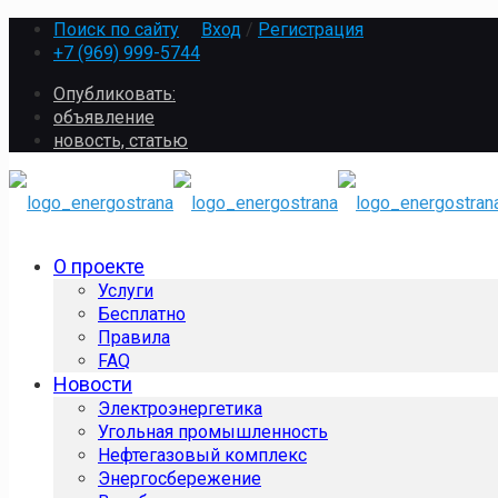
Поиск по сайту
Вход
/
Регистрация
+7 (969) 999-5744
Опубликовать:
объявление
новость, статью
О проекте
Услуги
Бесплатно
Правила
FAQ
Новости
Электроэнергетика
Угольная промышленность
Нефтегазовый комплекс
Энергосбережение