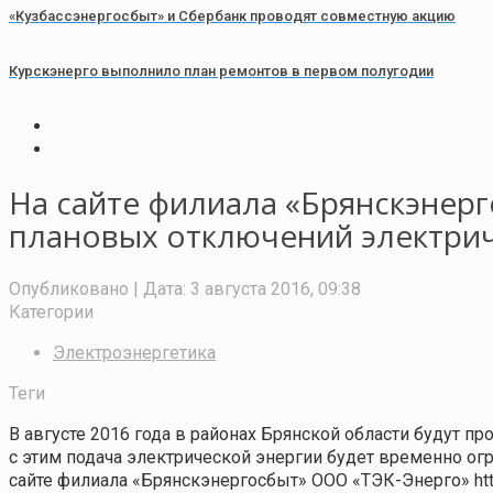
«Кузбассэнергосбыт» и Сбербанк проводят совместную акцию
Курскэнерго выполнило план ремонтов в первом полугодии
На сайте филиала «Брянскэнер
плановых отключений электриче
Опубликовано
| Дата:
3 августа 2016, 09:38
Категории
Электроэнергетика
Теги
В августе 2016 года в районах Брянской области будут 
с этим подача электрической энергии будет временно ог
сайте филиала «Брянскэнергосбыт» ООО «ТЭК-Энерго» http