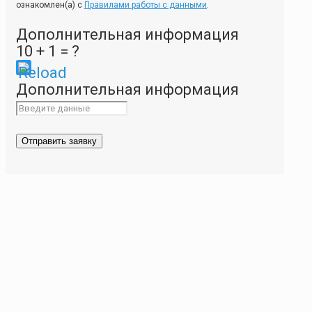
ознакомлен(а) с
Правилами работы с данными
.
Дополнительная информация
10 + 1 = ?
Please
Дополнительная информация
enter
the
characters
shown
in
the
CAPTCHA
to
ensure
that
you
are
human.