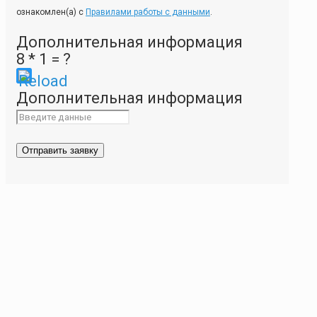
ознакомлен(а) с
Правилами работы с данными
.
Дополнительная информация
8 * 1 = ?
Please
Дополнительная информация
enter
the
characters
shown
in
the
CAPTCHA
to
ensure
that
you
are