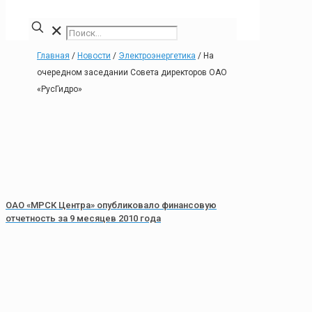
✕
Главная
/
Новости
/
Электроэнергетика
/
На
очередном заседании Совета директоров ОАО
«РусГидро»
ОАО «МРСК Центра» опубликовало финансовую
отчетность за 9 месяцев 2010 года