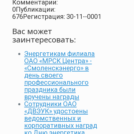
Комментарии:
0
Публикации:
676
Регистрация: 30-11--0001
Вас может
заинтересовать:
Энергетикам филиала
ОАО «МРСК Центра» -
«Смоленскэнерго» в
день своего
профессионального
праздника были
вручены награды
Сотрудники ОАО
«ДВЭУК» удостоены
ведомственных и
корпоративных наград
ко Дню энергетика