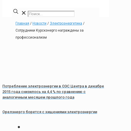
✕
Главная
/
Новости
/
Электроэнергетика
/
Сотрудники Курскэнерго награждены за
профессионализм
Потребление электроэнергии в ОЭС Центра в декабре
2015 года снизилось на 4,4 % по сравнению с
аналогичным месяцем прошлого года
Орелэнерго борется с хищениями электроэнергии