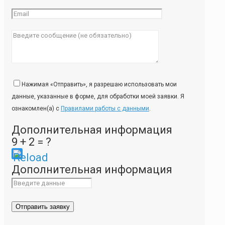
Нажимая «Отправить», я разрешаю использовать мои
данные, указанные в форме, для обработки моей заявки. Я
ознакомлен(а) с
Правилами работы с данными
.
Дополнительная информация
9 + 2 = ?
Please
Дополнительная информация
enter
the
characters
shown