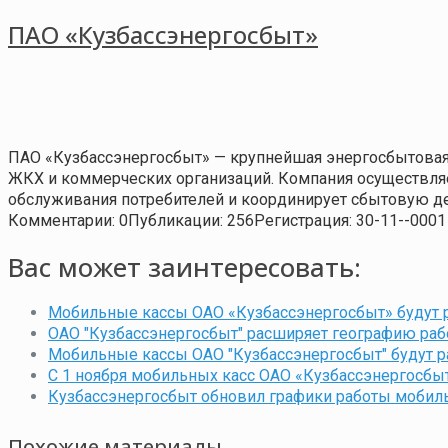
ПАО «Кузбассэнергосбыт»
ПАО «Кузбассэнергосбыт» — крупнейшая энергосбытовая
ЖКХ и коммерческих организаций. Компания осуществляе
обслуживания потребителей и координирует сбытовую де
Комментарии: 0
Публикации: 256
Регистрация: 30-11--0001
Вас может заинтересовать:
Мобильные кассы ОАО «Кузбассэнергосбыт» будут 
ОАО "Кузбассэнергосбыт" расширяет географию ра
Мобильные кассы ОАО "Кузбассэнергосбыт" будут р
С 1 ноября мобильных касс ОАО «Кузбассэнергосбы
Кузбассэнергосбыт обновил графики работы мобил
Похожие материалы