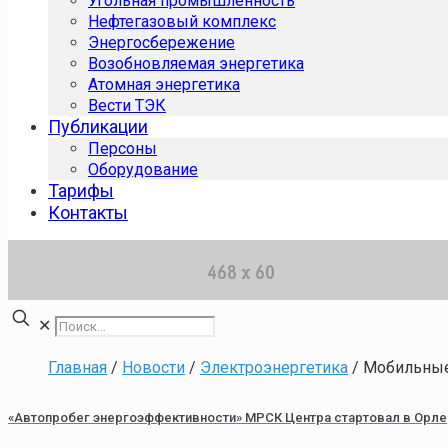
Угольная промышленность
Нефтегазовый комплекс
Энергосбережение
Возобновляемая энергетика
Атомная энергетика
Вести ТЭК
Публикации
Персоны
Оборудование
Тарифы
Контакты
✕
Главная
/
Новости
/
Электроэнергетика
/
Мобильные
«Автопробег энергоэффективности» МРСК Центра стартовал в Орле