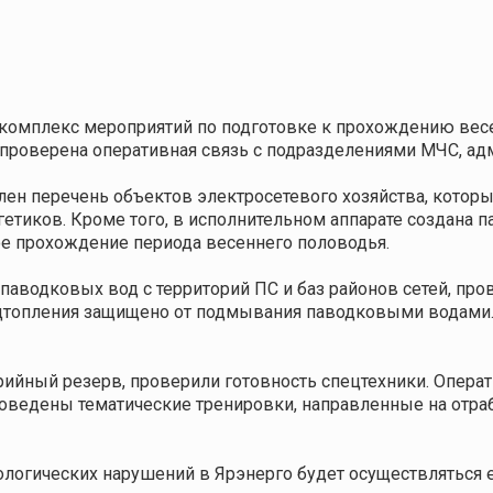
комплекс мероприятий по подготовке к прохождению весе
, проверена оперативная связь с подразделениями МЧС, а
ен перечень объектов электросетевого хозяйства, которые
етиков. Кроме того, в исполнительном аппарате создана п
ое прохождение периода весеннего половодья.
паводковых вод с территорий ПС и баз районов сетей, пр
подтопления защищено от подмывания паводковыми водами
рийный резерв, проверили готовность спецтехники. Опер
Проведены тематические тренировки, направленные на отра
нологических нарушений в Ярэнерго будет осуществлятьс