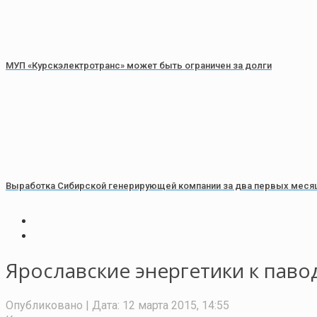
МУП «Курскэлектротранс» может быть ограничен за долги
Выработка Сибирской генерирующей компании за два первых месяца
Ярославские энергетики к паво
Опубликовано
| Дата:
12 марта 2015, 14:55