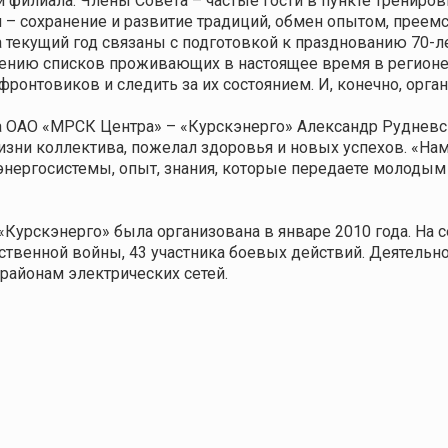
илиала. Члены Совета – частые гости в пункте тренировк
ч – сохранение и развитие традиций, обмен опытом, преем
 текущий год связаны с подготовкой к празднованию 70-
очнению списков проживающих в настоящее время в регион
ронтовиков и следить за их состоянием. И, конечно, орга
а ОАО «МРСК Центра» – «Курскэнерго» Александр Рудневс
изни коллектива, пожелал здоровья и новых успехов. «Нам 
 энергосистемы, опыт, знания, которые передаете молоды
Курскэнерго» была организована в январе 2010 года. На 
ственной войны, 43 участника боевых действий. Деятельн
районам электрических сетей.