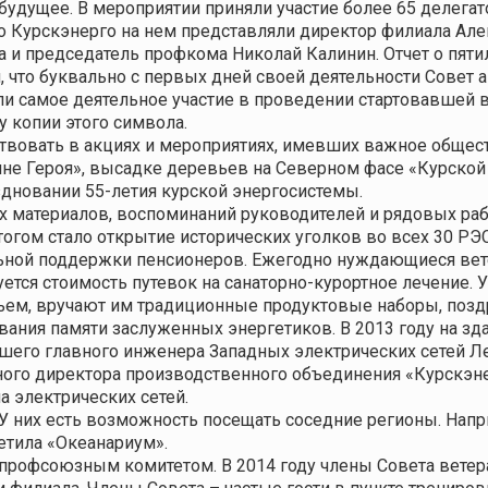
будущее. В мероприятии приняли участие более 65 делегат
о Курскэнерго на нем представляли директор филиала Але
а и председатель профкома Николай Калинин.
Отчет о пят
, что буквально с первых дней своей деятельности Совет
яли самое деятельное участие в проведении стартовавшей 
 копии этого символа.
вовать в акциях и мероприятиях, имевших важное обществ
не Героя», высадке деревьев на Северном фасе «Курской
здновании 55-летия курской энергосистемы.
материалов, воспоминаний руководителей и рядовых рабо
тогом стало открытие исторических уголков во всех 30 РЭ
льной поддержки пенсионеров. Ежегодно нуждающиеся в
ется стоимость путевок на санаторно-курортное лечение.
ьем, вручают им традиционные продуктовые наборы, поз
ания памяти заслуженных энергетиков. В 2013 году на зд
шего главного инженера Западных электрических сетей Ле
ного директора производственного объединения «Курскэн
а электрических сетей.
. У них есть возможность посещать соседние регионы. Нап
етила «Океанариум».
 профсоюзным комитетом. В 2014 году члены Совета ветер