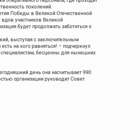
и оперативного персонала, где проходит
ственность поколений.
летия Победы в Великой Отечественной
е вдов участников Великой
низация будет продолжать заботиться о
кий, выступая с заключительным
есть на кого равняться! – подчеркнул
м специалистам, бесценны для нынешних
сегодняшний день она насчитывает 990
остью организации руководит Совет