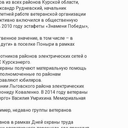
ов из всех районов Курской области,
ксандр Рудневский, начальник
илетней работе ветеранской организации
 активно включился в общественную
в 2010 году эстафеты «Знамени Победы»,
енное значение, в том числе – в
 дуги» в поселке Поныри в рамках
тников районов электрических сетей о
С Курскэнерго.
етераны получают материальную помощь
 Уполномоченные по районам
дравляют юбиляров.
ании Льговского района электрических
ониду Коваленко. В 2014 году ветераны
ерго» Василия Умрихина. Мемориальная
ример, недавно группы ветеранов
анов в рамках Дней охраны труда