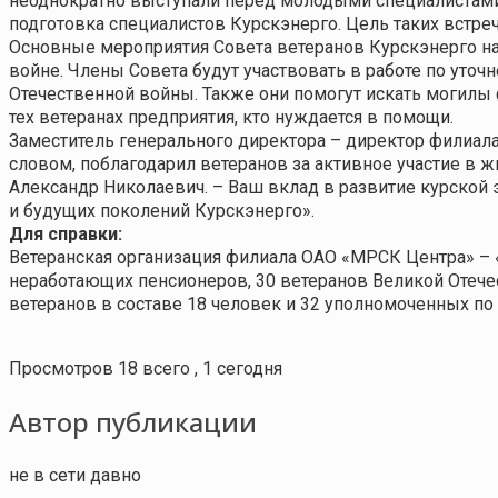
неоднократно выступали перед молодыми специалистами ф
подготовка специалистов Курскэнерго. Цель таких встре
Основные мероприятия Совета ветеранов Курскэнерго на
войне. Члены Совета будут участвовать в работе по ут
Отечественной войны. Также они помогут искать могилы ф
тех ветеранах предприятия, кто нуждается в помощи.
Заместитель генерального директора – директор филиал
словом, поблагодарил ветеранов за активное участие в ж
Александр Николаевич. – Ваш вклад в развитие курской
и будущих поколений Курскэнерго».
Для справки:
Ветеранская организация филиала ОАО «МРСК Центра» – «
неработающих пенсионеров, 30 ветеранов Великой Отече
ветеранов в составе 18 человек и 32 уполномоченных по 
Просмотров 18 всего , 1 сегодня
Автор публикации
не в сети давно