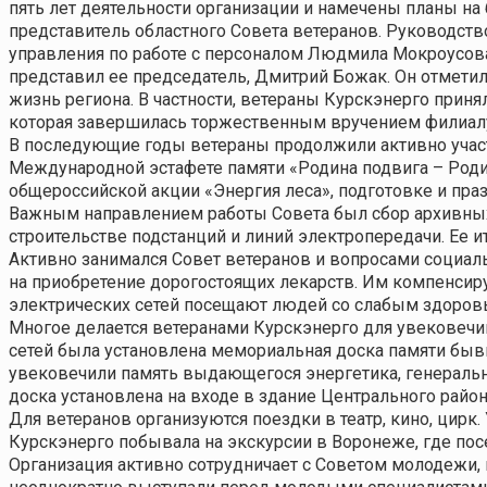
пять лет деятельности организации и намечены планы на 
представитель областного Совета ветеранов. Руководств
управления по работе с персоналом Людмила Мокроусов
представил ее председатель, Дмитрий Божак. Он отметил
жизнь региона. В частности, ветераны Курскэнерго прин
которая завершилась торжественным вручением филиалу
В последующие годы ветераны продолжили активно участ
Международной эстафете памяти «Родина подвига – Роди
общероссийской акции «Энергия леса», подготовке и пра
Важным направлением работы Совета был сбор архивных 
строительстве подстанций и линий электропередачи. Ее и
Активно занимался Совет ветеранов и вопросами социа
на приобретение дорогостоящих лекарств. Им компенсиру
электрических сетей посещают людей со слабым здоров
Многое делается ветеранами Курскэнерго для увековечив
сетей была установлена мемориальная доска памяти быв
увековечили память выдающегося энергетика, генераль
доска установлена на входе в здание Центрального район
Для ветеранов организуются поездки в театр, кино, цирк
Курскэнерго побывала на экскурсии в Воронеже, где пос
Организация активно сотрудничает с Советом молодежи,