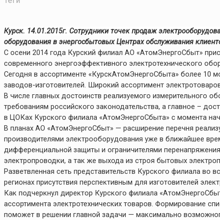
Теги
Курск. 14.01.2015г. Сотрудники точек продаж электрооборудо
оборудования в энергосбытовых Центрах обслуживания клиенто
С осени 2014 года Курский филиал АО «АтомЭнергоСбыт» прист
современного энергоэффективного электротехнического обор
Сегодня в ассортименте «КурскАтомЭнергоСбыта» более 10 м
заводов-изготовителей. Широкий ассортимент электротоваро
В числе главных достоинств реализуемого измерительного об
требованиям российского законодательства, а главное – дост
в ЦОКах Курского филиала «АтомЭнергоСбыта» с момента нач
В планах АО «АтомЭнергоСбыт» — расширение перечня реализ
производителями электрооборудования уже в ближайшее вре
дифференциальной защиты и ограничителями перенапряжения.
электропроводки, а так же выхода из строя бытовых электро
Разветвленная сеть представительств Курского филиала во в
регионах присутствия перспективным для изготовителей элек
Как подчеркнул директор Курского филиала «АтомЭнергоСбыт
ассортимента электротехнических товаров. Формирование спис
поможет в решении главной задачи — максимально возможно