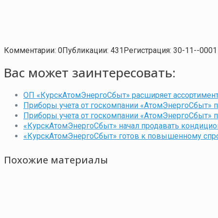
Комментарии: 0
Публикации: 431
Регистрация: 30-11--0001
Вас может заинтересовать:
ОП «КурскАтомЭнергоСбыт» расширяет ассортимент
Приборы учета от госкомпании «АтомЭнергоСбыт» п
Приборы учета от госкомпании «АтомЭнергоСбыт» п
«КурскАтомЭнергоСбыт» начал продавать кондици
«КурскАтомЭнергоСбыт» готов к повышенному спро
Похожие материалы