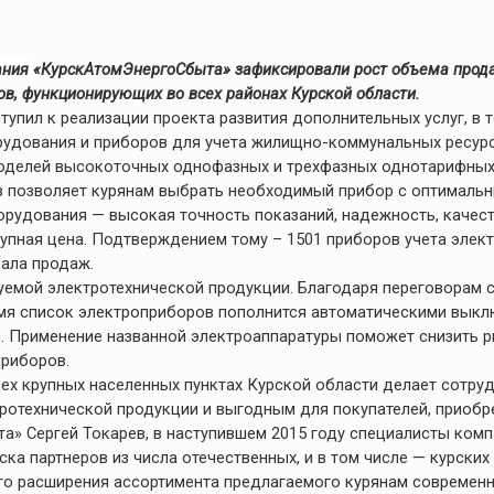
вания
«КурскАтомЭнергоСбыта» зафиксировали рост объема прод
в, функционирующих во всех районах Курской области.
упил к реализации проекта развития дополнительных услуг, в 
удования и приборов для учета жилищно-коммунальных ресурс
оделей высокоточных однофазных и трехфазных однотарифных 
в позволяет курянам выбрать необходимый прибор с оптималь
орудования — высокая точность показаний, надежность, качес
упная цена. Подтверждением тому – 1501 приборов учета элект
ала продаж.
уемой электротехнической продукции. Благодаря переговорам
мя список электроприборов пополнится автоматическими выкл
 Применение названной электроаппаратуры поможет снизить р
приборов.
сех крупных населенных пунктах Курской области делает сотр
тротехнической продукции и выгодным для покупателей, приобр
а» Сергей Токарев, в наступившем 2015 году специалисты ком
ка партнеров из числа отечественных, и в том числе — курски
го расширения ассортимента предлагаемого курянам современ