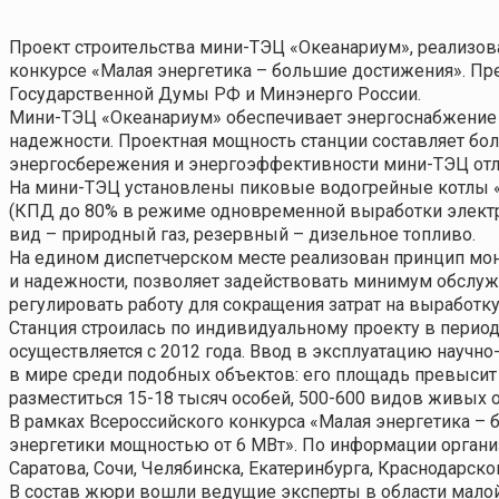
Проект строительства мини-ТЭЦ «Океанариум», реализов
конкурсе «Малая энергетика – большие достижения». Пр
Государственной Думы РФ и Минэнерго России.
Мини-ТЭЦ «Океанариум» обеспечивает энергоснабжение 
надежности. Проектная мощность станции составляет боле
энергосбережения и энергоэффективности мини-ТЭЦ отл
На мини-ТЭЦ установлены пиковые водогрейные котлы «
(КПД до 80% в режиме одновременной выработки электр
вид – природный газ, резервный – дизельное топливо.
На едином диспетчерском месте реализован принцип мон
и надежности, позволяет задействовать минимум обслуж
регулировать работу для сокращения затрат на выработку
Станция строилась по индивидуальному проекту в период
осуществляется с 2012 года. Ввод в эксплуатацию научн
в мире среди подобных объектов: его площадь превысит 
разместиться 15-18 тысяч особей, 500-600 видов живых о
В рамках Всероссийского конкурса «Малая энергетика –
энергетики мощностью от 6 МВт». По информации организ
Саратова, Сочи, Челябинска, Екатеринбурга, Краснодарског
В состав жюри вошли ведущие эксперты в области малой