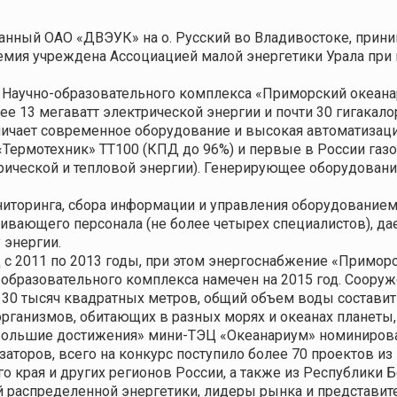
анный ОАО «ДВЭУК» на о. Русский во Владивостоке, прини
емия учреждена Ассоциацией малой энергетики Урала при
Научно-образовательного комплекса «Приморский океана
е 13 мегаватт электрической энергии и почти 30 гигакалор
ичает современное оборудование и высокая автоматизаци
Термотехник» ТТ100 (КПД до 96%) и первые в России газ
ической и тепловой энергии). Генерирующее оборудовани
иторинга, сбора информации и управления оборудованием.
ивающего персонала (не более четырех специалистов), д
 энергии.
 с 2011 по 2013 годы, при этом энергоснабжение «Примо
о-образовательного комплекса намечен на 2015 год. Соору
30 тысяч квадратных метров, общий объем воды составит о
рганизмов, обитающих в разных морях и океанах планеты, 
 большие достижения» мини-ТЭЦ «Океанариум» номинирова
аторов, всего на конкурс поступило более 70 проектов из
о края и других регионов России, а также из Республики Бе
 распределенной энергетики, лидеры рынка и представит