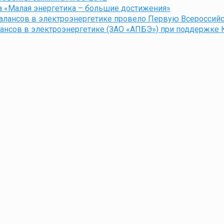
а «Малая энергетика – большие достижения»
 балансов в электроэнергетике провело Первую Всеросси
алансов в электроэнергетике (ЗАО «АПБЭ») при поддержке