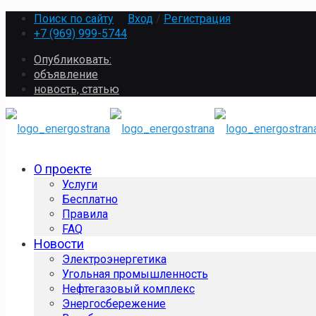
Поиск по сайту
Вход
/
Регистрация
+7 (969) 999-5744
Опубликовать:
объявление
новость, статью
О проекте
Услуги
Бесплатно
Правила
FAQ
Новости
Электроэнергетика
Угольная промышленность
Нефтегазовый комплекс
Энергосбережение