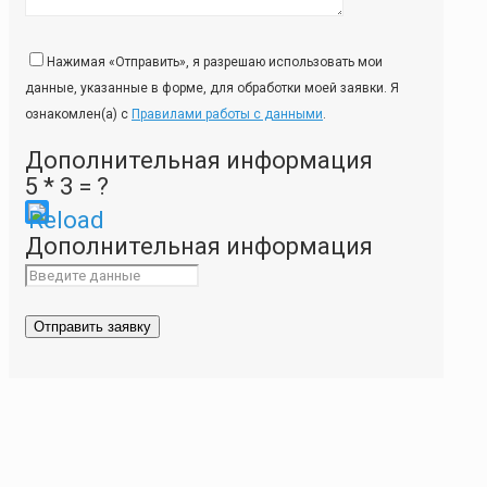
Нажимая «Отправить», я разрешаю использовать мои
данные, указанные в форме, для обработки моей заявки. Я
ознакомлен(а) с
Правилами работы с данными
.
Дополнительная информация
5 * 3 = ?
Please
Дополнительная информация
enter
the
characters
shown
in
the
CAPTCHA
to
ensure