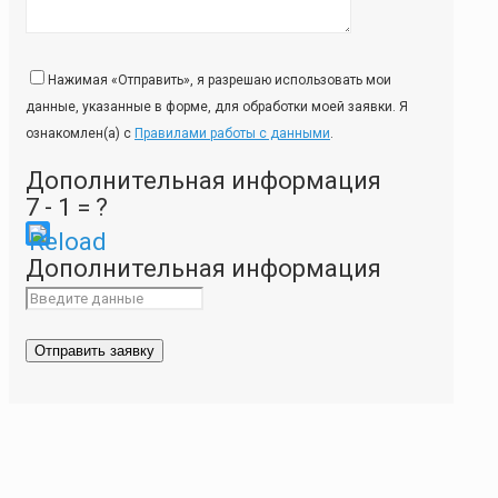
Нажимая «Отправить», я разрешаю использовать мои
данные, указанные в форме, для обработки моей заявки. Я
ознакомлен(а) с
Правилами работы с данными
.
Дополнительная информация
7 - 1 = ?
Please
Дополнительная информация
enter
the
characters
shown
in
the
CAPTCHA
to