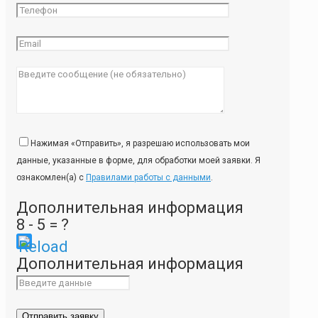
Нажимая «Отправить», я разрешаю использовать мои
данные, указанные в форме, для обработки моей заявки. Я
ознакомлен(а) с
Правилами работы с данными
.
Дополнительная информация
8 - 5 = ?
Please
Дополнительная информация
enter
the
characters