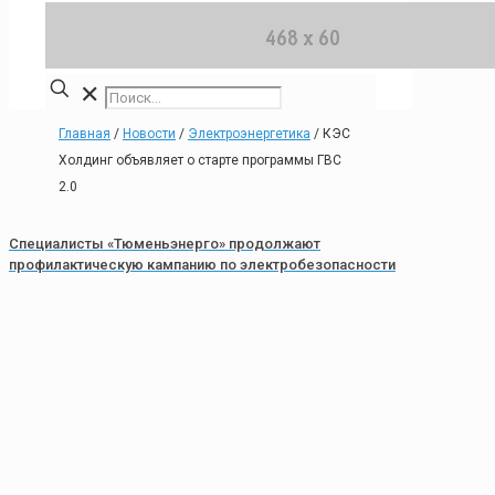
✕
Главная
/
Новости
/
Электроэнергетика
/
КЭС
Холдинг объявляет о старте программы ГВС
2.0
Специалисты «Тюменьэнерго» продолжают
профилактическую кампанию по электробезопасности