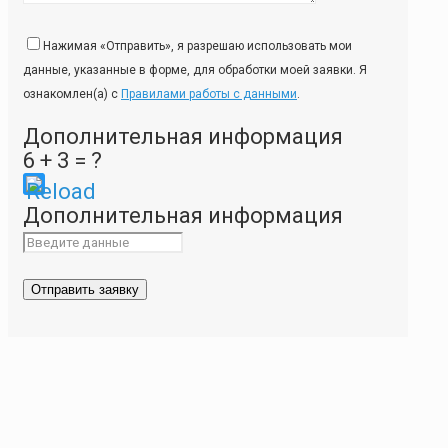
Нажимая «Отправить», я разрешаю использовать мои
данные, указанные в форме, для обработки моей заявки. Я
ознакомлен(а) с
Правилами работы с данными
.
Дополнительная информация
6 + 3 = ?
Please
Дополнительная информация
enter
the
characters
shown
in
the
CAPTCHA
to
ensure