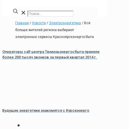
✕
Главная
/
Новости
/
Электроэнергетика
/
Всё
больше жителей региона выбирают
электронные сервисы Красноярскэнергосбыта
Операторы call-центра Тюменьэнергосбыта приняли
более 200 тысяч звонков за первый квартал 2014 г.
Будущие энергетики знакомятся с Курскэнерго