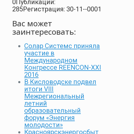
0
Публикации:
285
Регистрация: 30-11--0001
Вас может
заинтересовать:
Солар Системс приняла
участие в
Международном
Конгрессе REENCON-XXI
2016
В Кисловодске подвел
итоги VIII
Межрегиональный
летний
образовательный
форум «Энергия
молодости»
Красноярскэнергосбыт