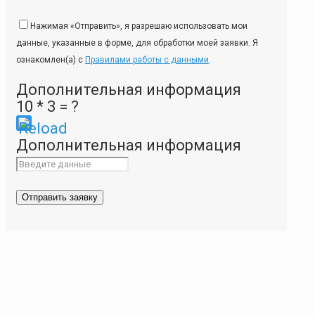
Нажимая «Отправить», я разрешаю использовать мои
данные, указанные в форме, для обработки моей заявки. Я
ознакомлен(а) с
Правилами работы с данными
.
Дополнительная информация
10 * 3 = ?
Please
Дополнительная информация
enter
the
characters
shown
in
the
CAPTCHA
to
ensure
that