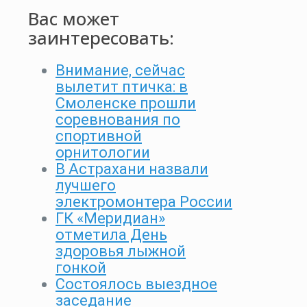
Вас может
заинтересовать:
Внимание, сейчас
вылетит птичка: в
Смоленске прошли
соревнования по
спортивной
орнитологии
В Астрахани назвали
лучшего
электромонтера России
ГК «Меридиан»
отметила День
здоровья лыжной
гонкой
Состоялось выездное
заседание