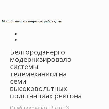
Мособлэнерго завершило ребрендинг
Белгородэнерго
модернизировало
системы
телемеханики на
семи
высоковольтных
подстанциях реигона
Опубликовано
| Дата:
3