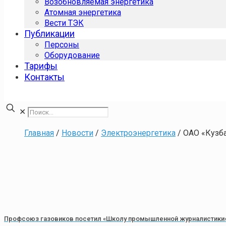
Возобновляемая энергетика
Атомная энергетика
Вести ТЭК
Публикации
Персоны
Оборудование
Тарифы
Контакты
✕
Главная
/
Новости
/
Электроэнергетика
/
ОАО «Кузб
Профсоюз газовиков посетил «Школу промышленной журналистики