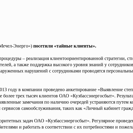
Мечел-Энерго»)
посетили «тайные клиенты».
 процедуры – реализация клиентоориентированной стратегии, с
елей, а также поддержка высокого уровня знаний у сотрудников
бнаруженных нарушений с сотрудниками проводятся персональн
2013 году в компании проведено анкетирование «Выявление сте
е более трех тысяч клиентов ОАО «Кузбассэнергосбыт». Результ
явленные замечания по наличию очередей устраняются путем ко
й сервисов самообслуживания, таких как «Личный кабинет гражд
оритетных задач ОАО «Кузбассэнергосбыт». Регулярное провед
бителями и работать в соответствии с их потребностями и поже