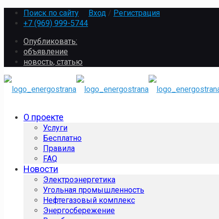
Поиск по сайту
Вход
/
Регистрация
+7 (969) 999-5744
Опубликовать:
объявление
новость, статью
О проекте
Услуги
Бесплатно
Правила
FAQ
Новости
Электроэнергетика
Угольная промышленность
Нефтегазовый комплекс
Энергосбережение