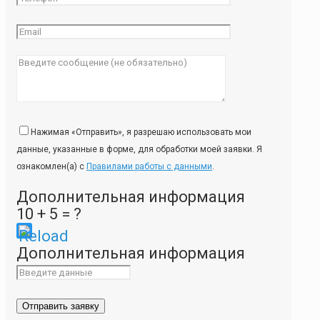
Нажимая «Отправить», я разрешаю использовать мои
данные, указанные в форме, для обработки моей заявки. Я
ознакомлен(а) с
Правилами работы с данными
.
Дополнительная информация
10 + 5 = ?
Please
Дополнительная информация
enter
the
characters