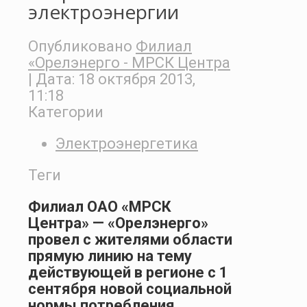
электроэнергии
Опубликовано
Филиал
«Орелэнерго - МРСК Центра
| Дата:
18 октября 2013,
11:18
Категории
Электроэнергетика
Теги
Филиал ОАО «МРСК
Центра» — «Орелэнерго»
провел с жителями области
прямую линию на тему
действующей в регионе с 1
сентября новой социальной
нормы потребления