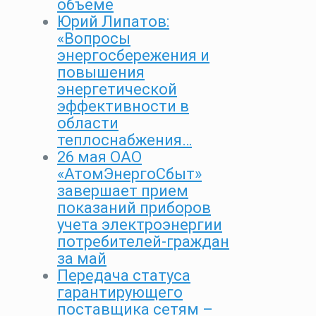
объеме
Юрий Липатов:
«Вопросы
энергосбережения и
повышения
энергетической
эффективности в
области
теплоснабжения…
26 мая ОАО
«АтомЭнергоСбыт»
завершает прием
показаний приборов
учета электроэнергии
потребителей-граждан
за май
Передача статуса
гарантирующего
поставщика сетям –