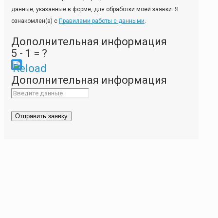
данные, указанные в форме, для обработки моей заявки. Я
ознакомлен(а) с
Правилами работы с данными
.
Дополнительная информация
5 - 1 = ?
Please
Дополнительная информация
enter
the
characters
shown
in
the
CAPTCHA
to
ensure
that
you