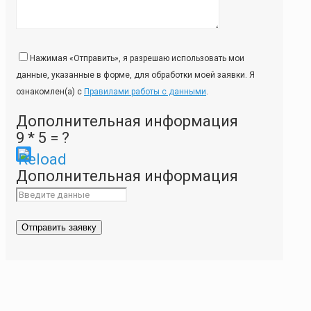
Нажимая «Отправить», я разрешаю использовать мои
данные, указанные в форме, для обработки моей заявки. Я
ознакомлен(а) с
Правилами работы с данными
.
Дополнительная информация
9 * 5 = ?
Please
Дополнительная информация
enter
the
characters
shown
in
the
CAPTCHA
to